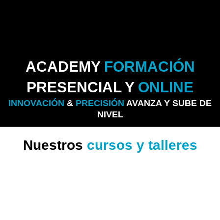
ACADEMY
FORMACIÓN
PRESENCIAL Y
ONLINE
INNOVACIÓN
&
PRECISIÓN
AVANZA Y SUBE DE
NIVEL
Nuestros
cursos y talleres
Talleres monogáficos
sobre las
patologías más frecuentes
en
podología
Formación online y
presencial
para expertos